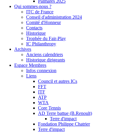
Palmarès 2025
Qui sommes-nous ?
ITC de France
Conseil d'administration 2024
Comité d'Honneur
Contacts
Historique
Trophée du Fair-Play
IC Philanthropy
Archives
Anciens calendriers
Historique dirigeants
Espace Membres
Infos connexion
Liens
Council et autres ICs
FFT
ITF
ATP
WTA
Core Tennis
AD Terre battue (B.Renoult)
Terre d'impact
Fondation Philippe Chatrier
Terre d'impact