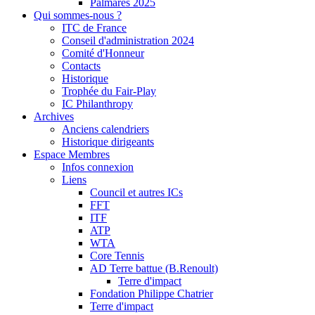
Palmarès 2025
Qui sommes-nous ?
ITC de France
Conseil d'administration 2024
Comité d'Honneur
Contacts
Historique
Trophée du Fair-Play
IC Philanthropy
Archives
Anciens calendriers
Historique dirigeants
Espace Membres
Infos connexion
Liens
Council et autres ICs
FFT
ITF
ATP
WTA
Core Tennis
AD Terre battue (B.Renoult)
Terre d'impact
Fondation Philippe Chatrier
Terre d'impact