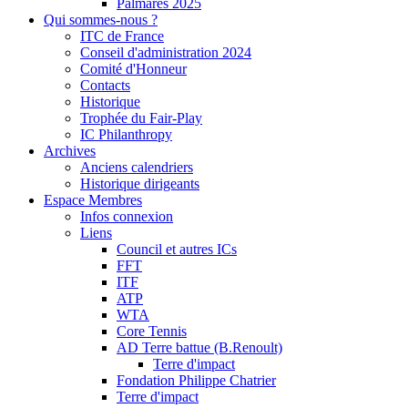
Palmarès 2025
Qui sommes-nous ?
ITC de France
Conseil d'administration 2024
Comité d'Honneur
Contacts
Historique
Trophée du Fair-Play
IC Philanthropy
Archives
Anciens calendriers
Historique dirigeants
Espace Membres
Infos connexion
Liens
Council et autres ICs
FFT
ITF
ATP
WTA
Core Tennis
AD Terre battue (B.Renoult)
Terre d'impact
Fondation Philippe Chatrier
Terre d'impact