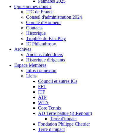
Palmarès 2025
Qui sommes-nous ?
ITC de France
Conseil d'administration 2024
Comité d'Honneur
Contacts
Historique
Trophée du Fair-Play
IC Philanthropy
Archives
Anciens calendriers
Historique dirigeants
Espace Membres
Infos connexion
Liens
Council et autres ICs
FFT
ITF
ATP
WTA
Core Tennis
AD Terre battue (B.Renoult)
Terre d'impact
Fondation Philippe Chatrier
Terre d'impact