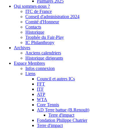
Palmarès 2025
Qui sommes-nous ?
ITC de France
Conseil d'administration 2024
Comité d'Honneur
Contacts
Historique
Trophée du Fair-Play
IC Philanthropy
Archives
Anciens calendriers
Historique dirigeants
Espace Membres
Infos connexion
Liens
Council et autres ICs
FFT
ITF
ATP
WTA
Core Tennis
AD Terre battue (B.Renoult)
Terre d'impact
Fondation Philippe Chatrier
Terre d'impact