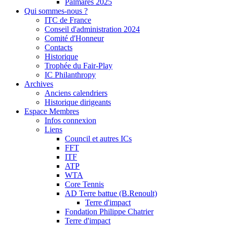
Palmarès 2025
Qui sommes-nous ?
ITC de France
Conseil d'administration 2024
Comité d'Honneur
Contacts
Historique
Trophée du Fair-Play
IC Philanthropy
Archives
Anciens calendriers
Historique dirigeants
Espace Membres
Infos connexion
Liens
Council et autres ICs
FFT
ITF
ATP
WTA
Core Tennis
AD Terre battue (B.Renoult)
Terre d'impact
Fondation Philippe Chatrier
Terre d'impact